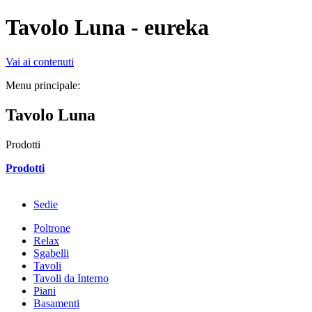
Tavolo Luna - eureka
Vai ai contenuti
Menu principale:
Tavolo Luna
Prodotti
Prodotti
Sedie
Poltrone
Relax
Sgabelli
Tavoli
Tavoli da Interno
Piani
Basamenti