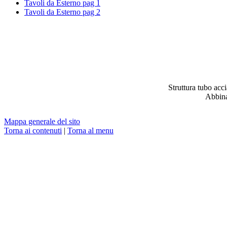
Tavoli da Esterno pag 1
Tavoli da Esterno pag 2
Struttura tubo acc
Abbina
Mappa generale del sito
Torna ai contenuti
|
Torna al menu